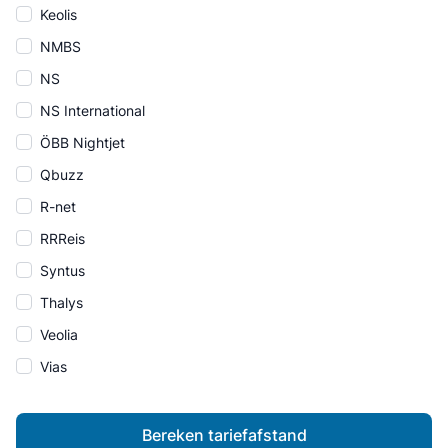
Keolis
NMBS
NS
NS International
ÖBB Nightjet
Qbuzz
R-net
RRReis
Syntus
Thalys
Veolia
Vias
Bereken tariefafstand