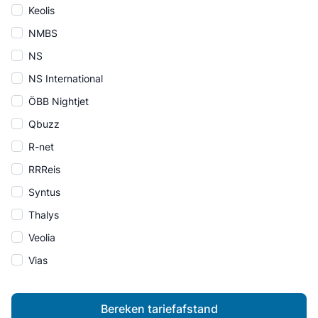
Keolis
NMBS
NS
NS International
ÖBB Nightjet
Qbuzz
R-net
RRReis
Syntus
Thalys
Veolia
Vias
Bereken tariefafstand