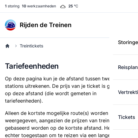
1
storing
10
werkzaamheden
25
°C
Rijden de Treinen
Storing
Treintickets
Tariefeenheden
Reispla
Op deze pagina kun je de afstand tussen twee
stations uitrekenen. De prijs van je ticket is gebaseerd
Vertrekt
op deze afstand (die wordt gemeten in
tariefeenheden).
Alleen de kortste mogelijke route(s) worden
Tickets
weergegeven, aangezien de prijzen van treintickets
gebaseerd worden op de kortste afstand. Het is
echter toegestaan om te reizen via een langere route,