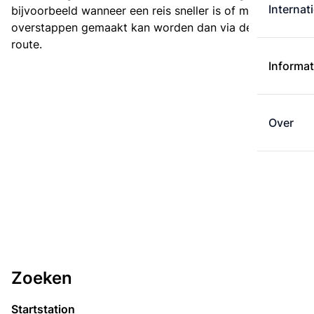
Internat
bijvoorbeeld wanneer een reis sneller is of met minder
overstappen gemaakt kan worden dan via de kortste
route.
Informat
Over
Zoeken
Startstation