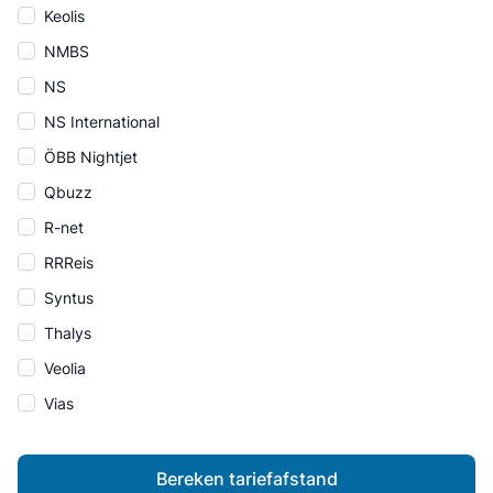
Keolis
NMBS
NS
NS International
ÖBB Nightjet
Qbuzz
R-net
RRReis
Syntus
Thalys
Veolia
Vias
Bereken tariefafstand