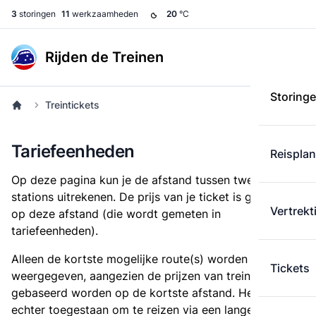
3
storingen
11
werkzaamheden
20
°C
Rijden de Treinen
Storing
Treintickets
Tariefeenheden
Reispla
Op deze pagina kun je de afstand tussen twee
stations uitrekenen. De prijs van je ticket is gebaseerd
Vertrekt
op deze afstand (die wordt gemeten in
tariefeenheden).
Alleen de kortste mogelijke route(s) worden
Tickets
weergegeven, aangezien de prijzen van treintickets
gebaseerd worden op de kortste afstand. Het is
echter toegestaan om te reizen via een langere route,