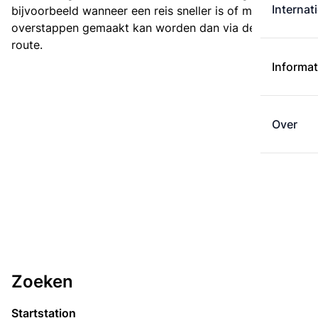
Internat
bijvoorbeeld wanneer een reis sneller is of met minder
overstappen gemaakt kan worden dan via de kortste
route.
Informat
Over
Zoeken
Startstation