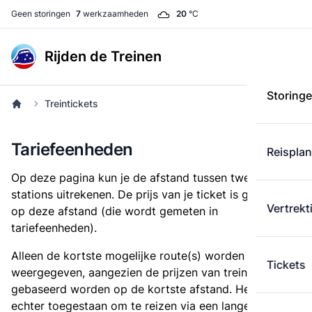
Geen storingen
7
werkzaamheden
20
°C
Rijden de Treinen
Storing
Treintickets
Tariefeenheden
Reispla
Op deze pagina kun je de afstand tussen twee
stations uitrekenen. De prijs van je ticket is gebaseerd
Vertrekt
op deze afstand (die wordt gemeten in
tariefeenheden).
Alleen de kortste mogelijke route(s) worden
Tickets
weergegeven, aangezien de prijzen van treintickets
gebaseerd worden op de kortste afstand. Het is
echter toegestaan om te reizen via een langere route,