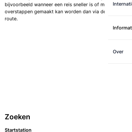
Internat
bijvoorbeeld wanneer een reis sneller is of met minder
overstappen gemaakt kan worden dan via de kortste
route.
Informat
Over
Zoeken
Startstation