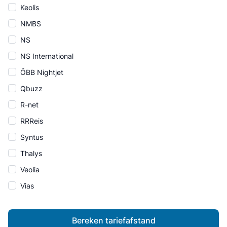
Keolis
NMBS
NS
NS International
ÖBB Nightjet
Qbuzz
R-net
RRReis
Syntus
Thalys
Veolia
Vias
Bereken tariefafstand