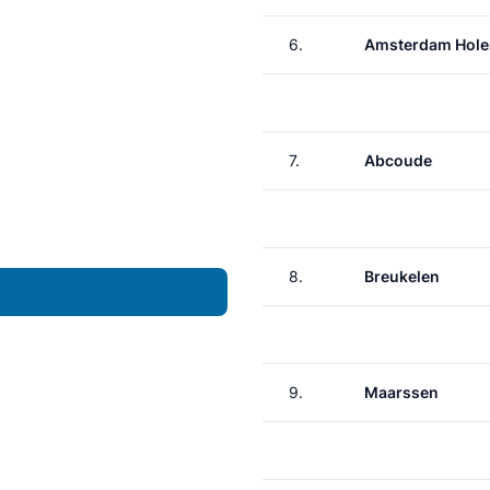
6.
Amsterdam Hole
7.
Abcoude
8.
Breukelen
9.
Maarssen