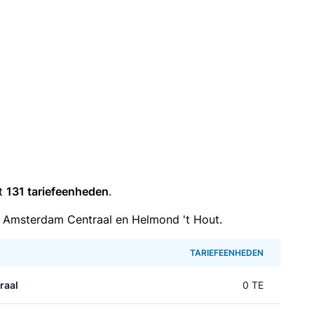
it
131 tariefeenheden
.
 Amsterdam Centraal en Helmond 't Hout.
TARIEFEENHEDEN
raal
0 TE