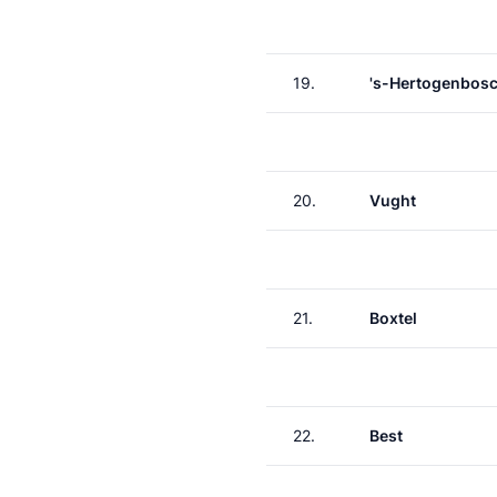
19.
's-Hertogenbos
20.
Vught
21.
Boxtel
22.
Best