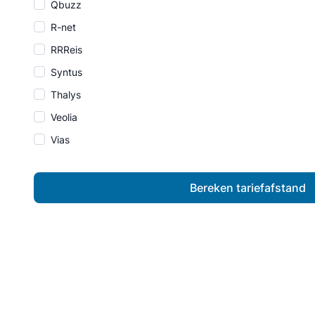
Qbuzz
R-net
RRReis
Syntus
Thalys
Veolia
Vias
Bereken tariefafstand