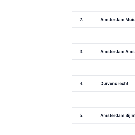
2.
Amsterdam Muid
3.
Amsterdam Amst
4.
Duivendrecht
5.
Amsterdam Bijl