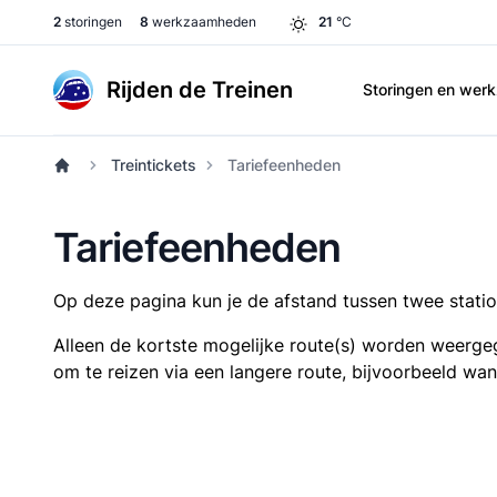
2
storingen
8
werkzaamheden
21
°C
Rijden de Treinen
Storingen en we
Treintickets
Tariefeenheden
Tariefeenheden
Op deze pagina kun je de afstand tussen twee station
Alleen de kortste mogelijke route(s) worden weergeg
om te reizen via een langere route, bijvoorbeeld wa