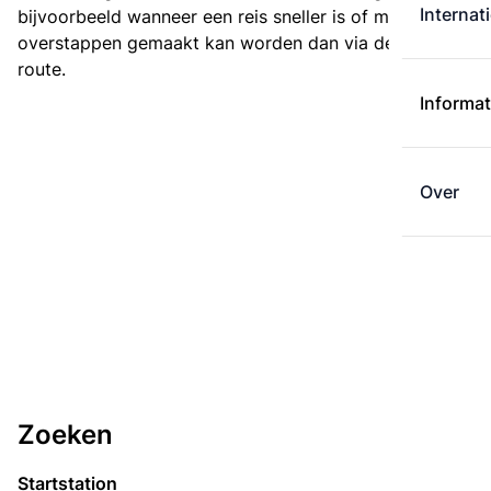
Internat
bijvoorbeeld wanneer een reis sneller is of met minder
overstappen gemaakt kan worden dan via de kortste
route.
Informat
Over
Zoeken
Startstation