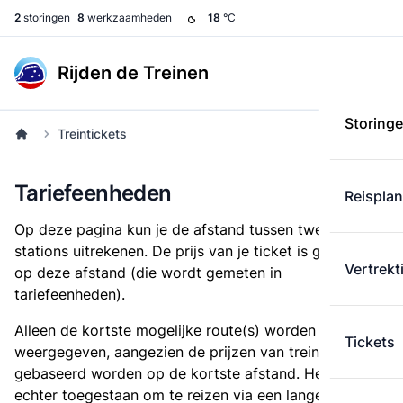
2
storingen
8
werkzaamheden
18
°C
Rijden de Treinen
Storing
Treintickets
Tariefeenheden
Reispla
Op deze pagina kun je de afstand tussen twee
stations uitrekenen. De prijs van je ticket is gebaseerd
Vertrekt
op deze afstand (die wordt gemeten in
tariefeenheden).
Alleen de kortste mogelijke route(s) worden
Tickets
weergegeven, aangezien de prijzen van treintickets
gebaseerd worden op de kortste afstand. Het is
echter toegestaan om te reizen via een langere route,