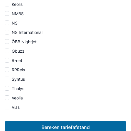
Keolis
NMBS
NS
NS International
ÖBB Nightjet
Qbuzz
R-net
RRReis
Syntus
Thalys
Veolia
Vias
Bereken tariefafstand