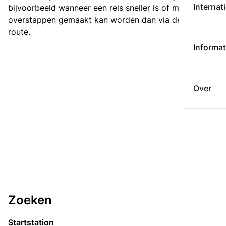
Internat
bijvoorbeeld wanneer een reis sneller is of met minder
overstappen gemaakt kan worden dan via de kortste
route.
Informat
Over
Zoeken
Startstation