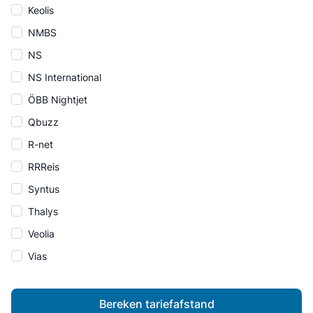
Keolis
NMBS
NS
NS International
ÖBB Nightjet
Qbuzz
R-net
RRReis
Syntus
Thalys
Veolia
Vias
Bereken tariefafstand