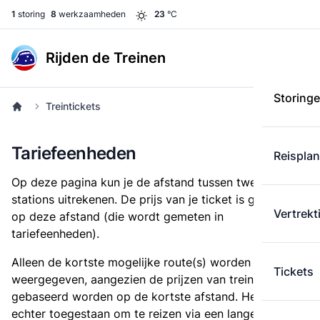
1
storing
8
werkzaamheden
23
°C
Rijden de Treinen
Storing
Treintickets
Tariefeenheden
Reispla
Op deze pagina kun je de afstand tussen twee
stations uitrekenen. De prijs van je ticket is gebaseerd
Vertrekt
op deze afstand (die wordt gemeten in
tariefeenheden).
Alleen de kortste mogelijke route(s) worden
Tickets
weergegeven, aangezien de prijzen van treintickets
gebaseerd worden op de kortste afstand. Het is
echter toegestaan om te reizen via een langere route,