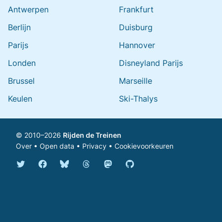
Antwerpen
Frankfurt
Berlijn
Duisburg
Parijs
Hannover
Londen
Disneyland Parijs
Brussel
Marseille
Keulen
Ski-Thalys
© 2010–2026
Rijden de Treinen
Over
•
Open data
•
Privacy
•
Cookievoorkeuren
Bluesky @rijdendetreinen.nl
Threads @rijdendetreinen
Mastodon @rijdendetreinen@ma
Twitter @rijdendetreinen
Facebook rijdendetreinen
GitHub rijdendetreinen