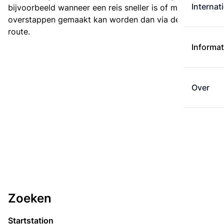
Internat
bijvoorbeeld wanneer een reis sneller is of met minder
overstappen gemaakt kan worden dan via de kortste
route.
Informat
Over
Zoeken
Startstation