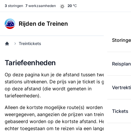
3
storingen
7
werkzaamheden
20
°C
Rijden de Treinen
Storing
Treintickets
Tariefeenheden
Reispla
Op deze pagina kun je de afstand tussen twee
stations uitrekenen. De prijs van je ticket is gebaseerd
Vertrekt
op deze afstand (die wordt gemeten in
tariefeenheden).
Alleen de kortste mogelijke route(s) worden
Tickets
weergegeven, aangezien de prijzen van treintickets
gebaseerd worden op de kortste afstand. Het is
echter toegestaan om te reizen via een langere route,