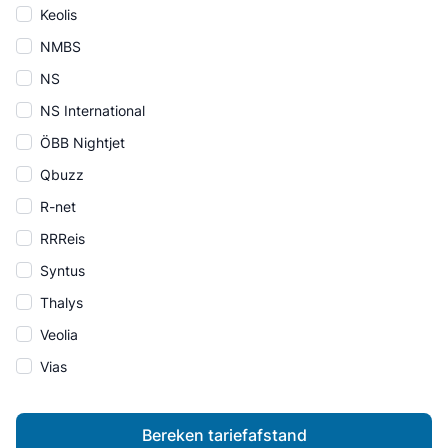
Keolis
NMBS
NS
NS International
ÖBB Nightjet
Qbuzz
R-net
RRReis
Syntus
Thalys
Veolia
Vias
Bereken tariefafstand