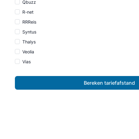
Qbuzz
R-net
RRReis
Syntus
Thalys
Veolia
Vias
Bereken tariefafstand