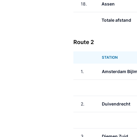
18.
Assen
Totale afstand
Route 2
STATION
1.
Amsterdam Bijl
2.
Duivendrecht
3.
Diemen Zuid