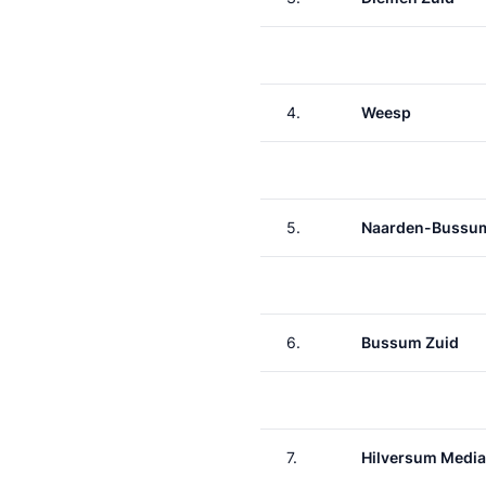
4.
Weesp
5.
Naarden-Bussu
6.
Bussum Zuid
7.
Hilversum Media