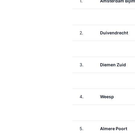
1.
Amsterdam Bijlm
2.
Duivendrecht
3.
Diemen Zuid
4.
Weesp
5.
Almere Poort