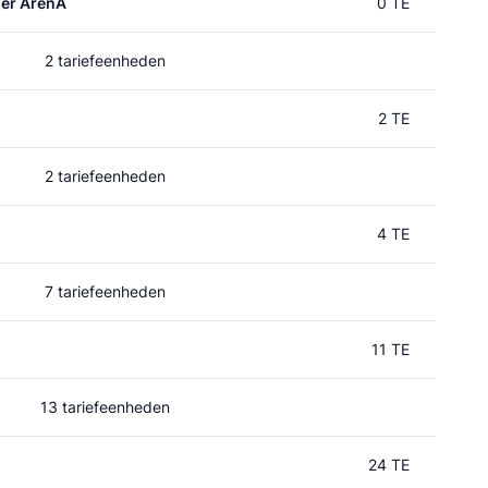
er ArenA
0 TE
2 tariefeenheden
2 TE
2 tariefeenheden
4 TE
7 tariefeenheden
11 TE
13 tariefeenheden
24 TE