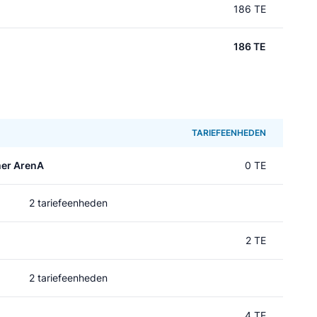
186 TE
186 TE
TARIEFEENHEDEN
mer ArenA
0 TE
2 tariefeenheden
2 TE
2 tariefeenheden
4 TE