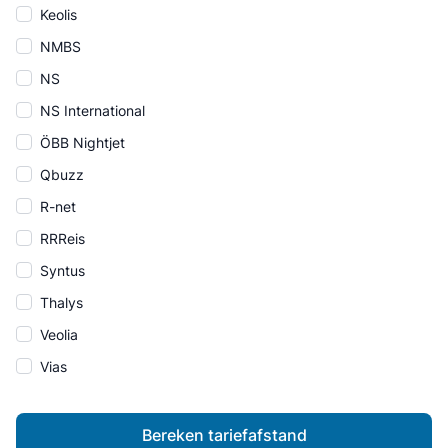
Keolis
NMBS
NS
NS International
ÖBB Nightjet
Qbuzz
R-net
RRReis
Syntus
Thalys
Veolia
Vias
Bereken tariefafstand