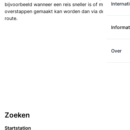
Internat
bijvoorbeeld wanneer een reis sneller is of met minder
overstappen gemaakt kan worden dan via de kortste
route.
Informat
Over
Zoeken
Startstation