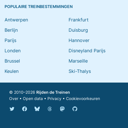
POPULAIRE TREINBESTEMMINGEN
Antwerpen
Frankfurt
Berlijn
Duisburg
Parijs
Hannover
Londen
Disneyland Parijs
Brussel
Marseille
Keulen
Ski-Thalys
© 2010–2026
Rijden de Treinen
Over
•
Open data
•
Privacy
•
Cookievoorkeuren
Bluesky @rijdendetreinen.nl
Threads @rijdendetreinen
Mastodon @rijdendetreinen@ma
Twitter @rijdendetreinen
Facebook rijdendetreinen
GitHub rijdendetreinen