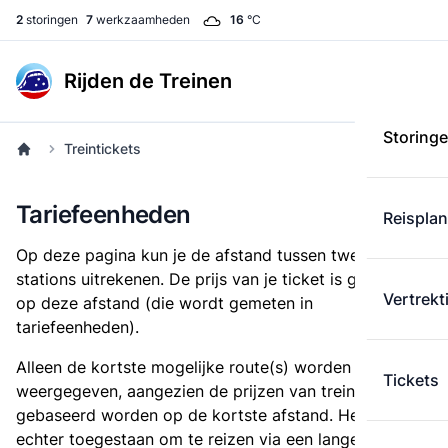
2
storingen
7
werkzaamheden
16
°C
Rijden de Treinen
Storing
Treintickets
Tariefeenheden
Reispla
Op deze pagina kun je de afstand tussen twee
stations uitrekenen. De prijs van je ticket is gebaseerd
Vertrekt
op deze afstand (die wordt gemeten in
tariefeenheden).
Alleen de kortste mogelijke route(s) worden
Tickets
weergegeven, aangezien de prijzen van treintickets
gebaseerd worden op de kortste afstand. Het is
echter toegestaan om te reizen via een langere route,