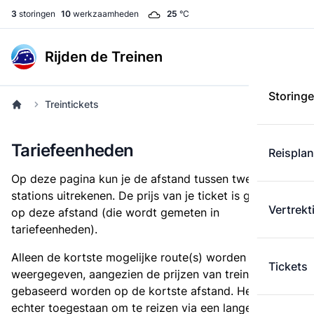
3
storingen
10
werkzaamheden
25
°C
Rijden de Treinen
Storing
Treintickets
Tariefeenheden
Reispla
Op deze pagina kun je de afstand tussen twee
stations uitrekenen. De prijs van je ticket is gebaseerd
Vertrekt
op deze afstand (die wordt gemeten in
tariefeenheden).
Alleen de kortste mogelijke route(s) worden
Tickets
weergegeven, aangezien de prijzen van treintickets
gebaseerd worden op de kortste afstand. Het is
echter toegestaan om te reizen via een langere route,