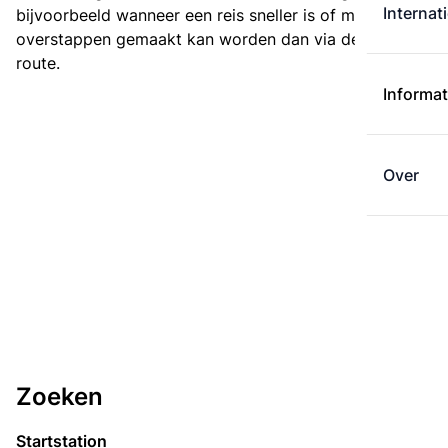
Internat
bijvoorbeeld wanneer een reis sneller is of met minder
overstappen gemaakt kan worden dan via de kortste
route.
Informat
Over
Zoeken
Startstation