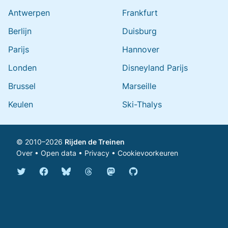
Antwerpen
Frankfurt
Berlijn
Duisburg
Parijs
Hannover
Londen
Disneyland Parijs
Brussel
Marseille
Keulen
Ski-Thalys
© 2010–2026
Rijden de Treinen
Over
•
Open data
•
Privacy
•
Cookievoorkeuren
Bluesky @rijdendetreinen.nl
Threads @rijdendetreinen
Mastodon @rijdendetreinen@ma
Twitter @rijdendetreinen
Facebook rijdendetreinen
GitHub rijdendetreinen