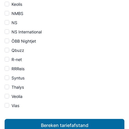
Keolis
NMBS
NS
NS International
ÖBB Nightjet
Qbuzz
R-net
RRReis
Syntus
Thalys
Veolia
Vias
Bereken tariefafstand