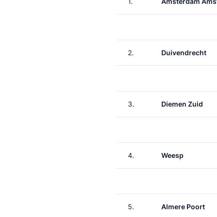
1.
Amsterdam Amst
2.
Duivendrecht
3.
Diemen Zuid
4.
Weesp
5.
Almere Poort