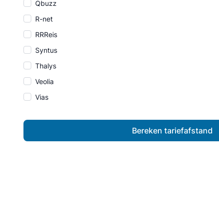
Qbuzz
R-net
RRReis
Syntus
Thalys
Veolia
Vias
Bereken tariefafstand