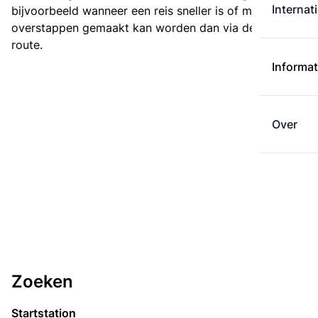
Internat
bijvoorbeeld wanneer een reis sneller is of met minder
overstappen gemaakt kan worden dan via de kortste
route.
Informat
Over
Zoeken
Startstation