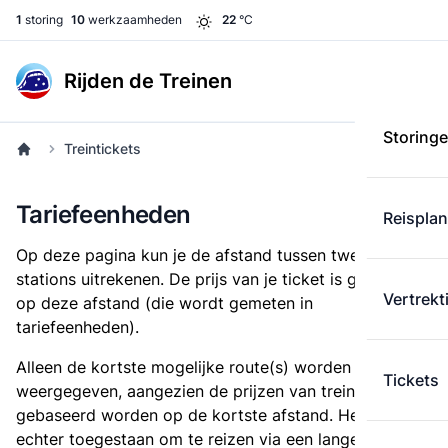
1
storing
10
werkzaamheden
22
°C
Rijden de Treinen
Storing
Treintickets
Tariefeenheden
Reispla
Op deze pagina kun je de afstand tussen twee
stations uitrekenen. De prijs van je ticket is gebaseerd
Vertrekt
op deze afstand (die wordt gemeten in
tariefeenheden).
Alleen de kortste mogelijke route(s) worden
Tickets
weergegeven, aangezien de prijzen van treintickets
gebaseerd worden op de kortste afstand. Het is
echter toegestaan om te reizen via een langere route,