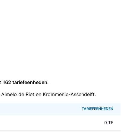
it
162 tariefeenheden
.
 Almelo de Riet en Krommenie-Assendelft.
TARIEFEENHEDEN
0 TE