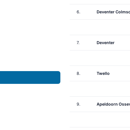
6.
Deventer Colms
7.
Deventer
8.
Twello
9.
Apeldoorn Osse