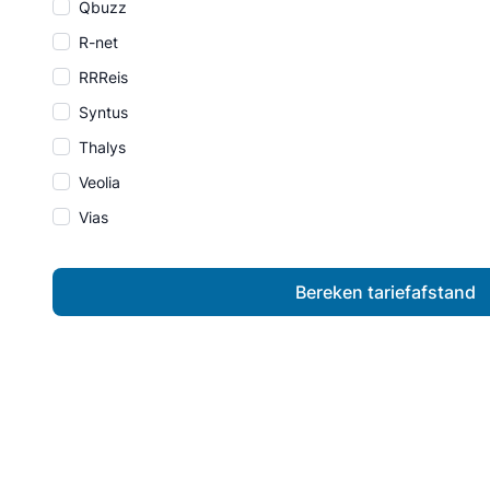
Qbuzz
R-net
RRReis
Syntus
Thalys
Veolia
Vias
Bereken tariefafstand