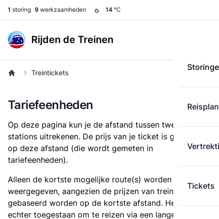
1
storing
9
werkzaamheden
14
°C
Rijden de Treinen
Storing
Treintickets
Tariefeenheden
Reispla
Op deze pagina kun je de afstand tussen twee
stations uitrekenen. De prijs van je ticket is gebaseerd
Vertrekt
op deze afstand (die wordt gemeten in
tariefeenheden).
Alleen de kortste mogelijke route(s) worden
Tickets
weergegeven, aangezien de prijzen van treintickets
gebaseerd worden op de kortste afstand. Het is
echter toegestaan om te reizen via een langere route,