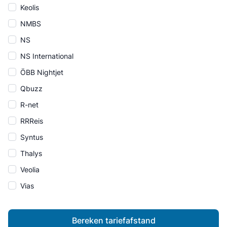
Keolis
NMBS
NS
NS International
ÖBB Nightjet
Qbuzz
R-net
RRReis
Syntus
Thalys
Veolia
Vias
Bereken tariefafstand