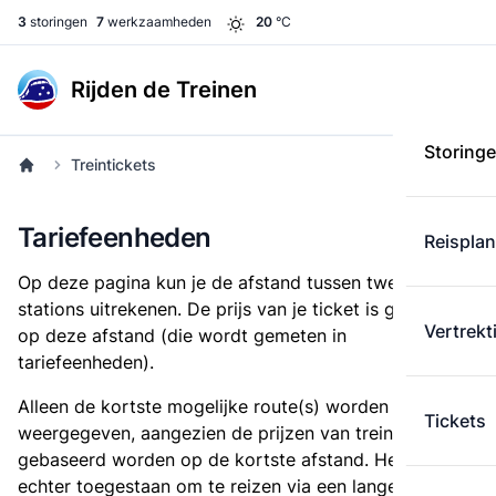
3
storingen
7
werkzaamheden
20
°C
Rijden de Treinen
Storing
Treintickets
Tariefeenheden
Reispla
Op deze pagina kun je de afstand tussen twee
stations uitrekenen. De prijs van je ticket is gebaseerd
Vertrekt
op deze afstand (die wordt gemeten in
tariefeenheden).
Alleen de kortste mogelijke route(s) worden
Tickets
weergegeven, aangezien de prijzen van treintickets
gebaseerd worden op de kortste afstand. Het is
echter toegestaan om te reizen via een langere route,