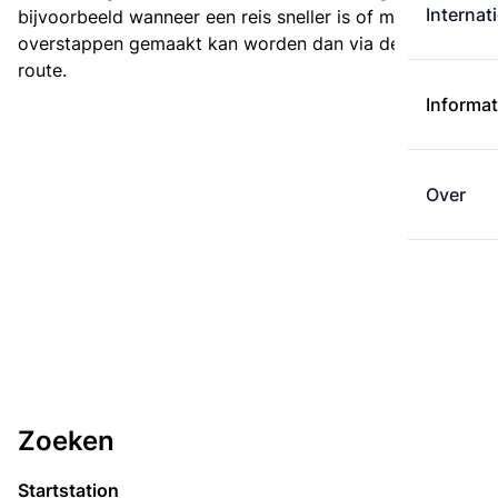
Internat
bijvoorbeeld wanneer een reis sneller is of met minder
overstappen gemaakt kan worden dan via de kortste
route.
Informat
Over
Zoeken
Startstation