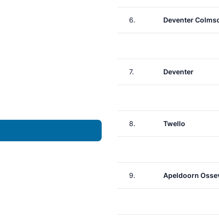
6.
Deventer Colms
7.
Deventer
8.
Twello
9.
Apeldoorn Osse