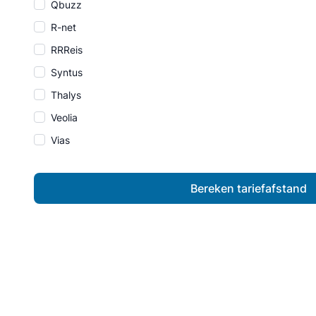
Qbuzz
R-net
RRReis
Syntus
Thalys
Veolia
Vias
Bereken tariefafstand