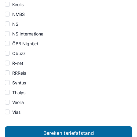
Keolis
NMBS
NS
NS International
ÖBB Nightjet
Qbuzz
R-net
RRReis
Syntus
Thalys
Veolia
Vias
Bereken tariefafstand