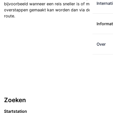
Internat
bijvoorbeeld wanneer een reis sneller is of met minder
overstappen gemaakt kan worden dan via de kortste
route.
Informat
Over
Zoeken
Startstation