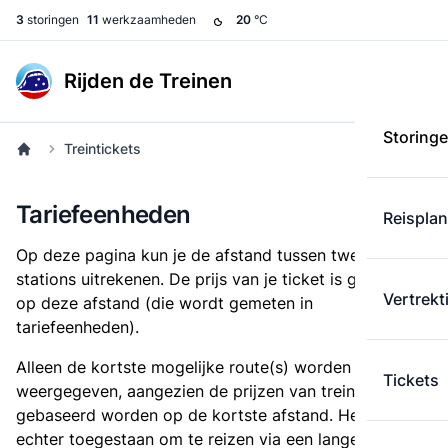
3
storingen
11
werkzaamheden
20
°C
Rijden de Treinen
Storing
Treintickets
Tariefeenheden
Reispla
Op deze pagina kun je de afstand tussen twee
stations uitrekenen. De prijs van je ticket is gebaseerd
Vertrekt
op deze afstand (die wordt gemeten in
tariefeenheden).
Alleen de kortste mogelijke route(s) worden
Tickets
weergegeven, aangezien de prijzen van treintickets
gebaseerd worden op de kortste afstand. Het is
echter toegestaan om te reizen via een langere route,