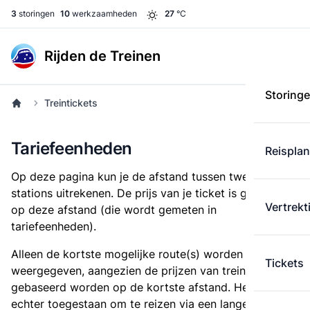
3
storingen
10
werkzaamheden
27
°C
Rijden de Treinen
Storing
Treintickets
Tariefeenheden
Reispla
Op deze pagina kun je de afstand tussen twee
stations uitrekenen. De prijs van je ticket is gebaseerd
Vertrekt
op deze afstand (die wordt gemeten in
tariefeenheden).
Alleen de kortste mogelijke route(s) worden
Tickets
weergegeven, aangezien de prijzen van treintickets
gebaseerd worden op de kortste afstand. Het is
echter toegestaan om te reizen via een langere route,