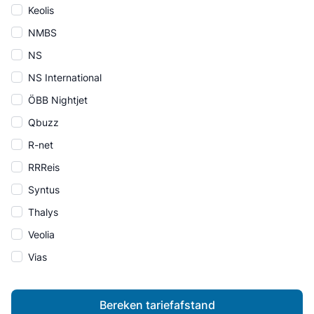
Keolis
NMBS
NS
NS International
ÖBB Nightjet
Qbuzz
R-net
RRReis
Syntus
Thalys
Veolia
Vias
Bereken tariefafstand