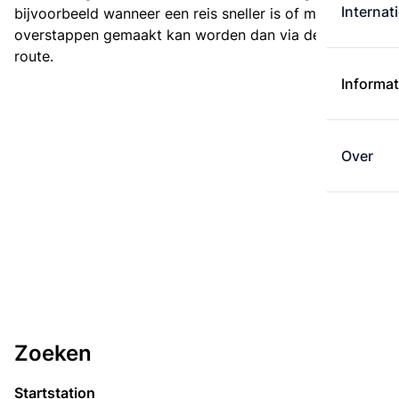
Internat
bijvoorbeeld wanneer een reis sneller is of met minder
overstappen gemaakt kan worden dan via de kortste
route.
Informat
Over
Zoeken
Startstation