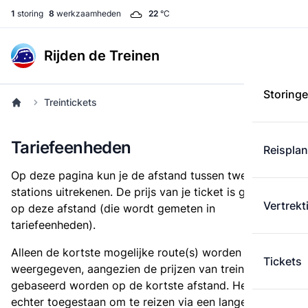
1
storing
8
werkzaamheden
22
°C
Rijden de Treinen
Storing
Treintickets
Tariefeenheden
Reispla
Op deze pagina kun je de afstand tussen twee
stations uitrekenen. De prijs van je ticket is gebaseerd
Vertrekt
op deze afstand (die wordt gemeten in
tariefeenheden).
Alleen de kortste mogelijke route(s) worden
Tickets
weergegeven, aangezien de prijzen van treintickets
gebaseerd worden op de kortste afstand. Het is
echter toegestaan om te reizen via een langere route,