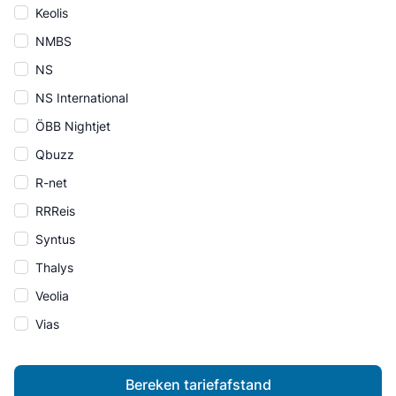
Keolis
NMBS
NS
NS International
ÖBB Nightjet
Qbuzz
R-net
RRReis
Syntus
Thalys
Veolia
Vias
Bereken tariefafstand