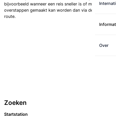
Internat
bijvoorbeeld wanneer een reis sneller is of met minder
overstappen gemaakt kan worden dan via de kortste
route.
Informat
Over
Zoeken
Startstation