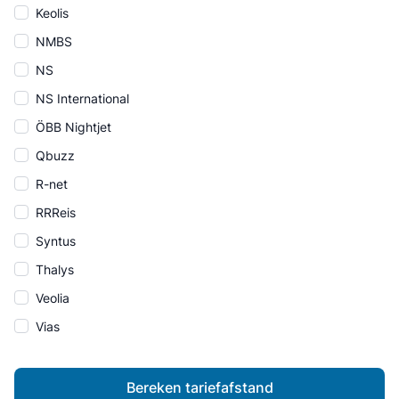
Keolis
NMBS
NS
NS International
ÖBB Nightjet
Qbuzz
R-net
RRReis
Syntus
Thalys
Veolia
Vias
Bereken tariefafstand