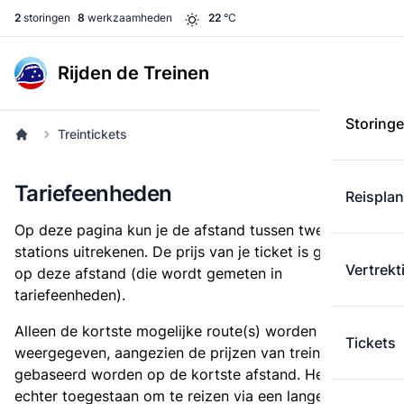
2
storingen
8
werkzaamheden
22
°C
Rijden de Treinen
Storing
Treintickets
Tariefeenheden
Reispla
Op deze pagina kun je de afstand tussen twee
stations uitrekenen. De prijs van je ticket is gebaseerd
Vertrekt
op deze afstand (die wordt gemeten in
tariefeenheden).
Alleen de kortste mogelijke route(s) worden
Tickets
weergegeven, aangezien de prijzen van treintickets
gebaseerd worden op de kortste afstand. Het is
echter toegestaan om te reizen via een langere route,