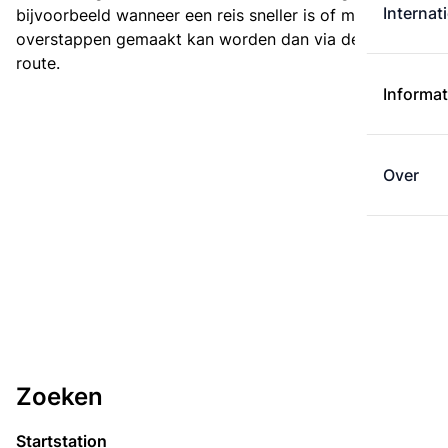
Internat
bijvoorbeeld wanneer een reis sneller is of met minder
overstappen gemaakt kan worden dan via de kortste
route.
Informat
Over
Zoeken
Startstation