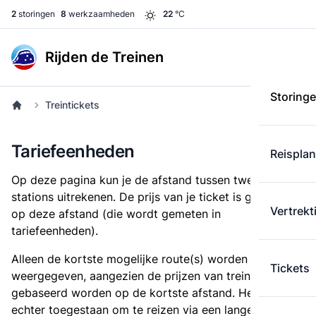
2
storingen
8
werkzaamheden
22
°C
Rijden de Treinen
Storing
Treintickets
Tariefeenheden
Reispla
Op deze pagina kun je de afstand tussen twee
stations uitrekenen. De prijs van je ticket is gebaseerd
Vertrekt
op deze afstand (die wordt gemeten in
tariefeenheden).
Alleen de kortste mogelijke route(s) worden
Tickets
weergegeven, aangezien de prijzen van treintickets
gebaseerd worden op de kortste afstand. Het is
echter toegestaan om te reizen via een langere route,