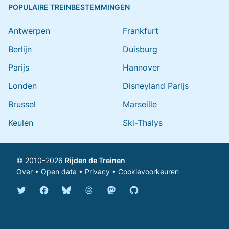
POPULAIRE TREINBESTEMMINGEN
Antwerpen
Frankfurt
Berlijn
Duisburg
Parijs
Hannover
Londen
Disneyland Parijs
Brussel
Marseille
Keulen
Ski-Thalys
© 2010–2026
Rijden de Treinen
Over
•
Open data
•
Privacy
•
Cookievoorkeuren
Bluesky @rijdendetreinen.nl
Threads @rijdendetreinen
Mastodon @rijdendetreinen@ma
Twitter @rijdendetreinen
Facebook rijdendetreinen
GitHub rijdendetreinen