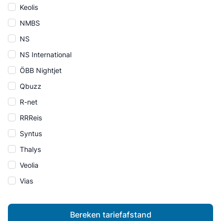
Keolis
NMBS
NS
NS International
ÖBB Nightjet
Qbuzz
R-net
RRReis
Syntus
Thalys
Veolia
Vias
Bereken tariefafstand