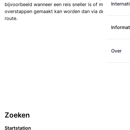
Internat
bijvoorbeeld wanneer een reis sneller is of met minder
overstappen gemaakt kan worden dan via de kortste
route.
Informat
Over
Zoeken
Startstation