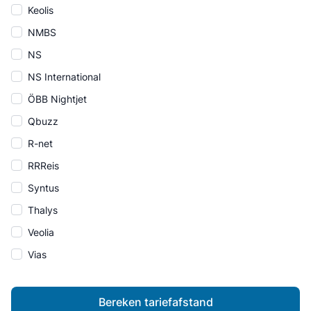
Keolis
NMBS
NS
NS International
ÖBB Nightjet
Qbuzz
R-net
RRReis
Syntus
Thalys
Veolia
Vias
Bereken tariefafstand