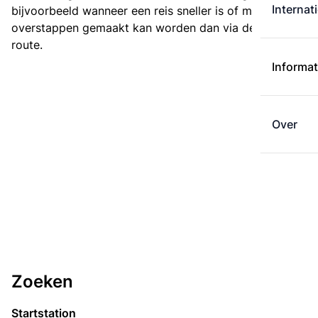
Internat
bijvoorbeeld wanneer een reis sneller is of met minder
overstappen gemaakt kan worden dan via de kortste
route.
Informat
Over
Zoeken
Startstation