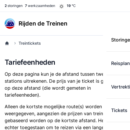
2
storingen
7
werkzaamheden
19
°C
Rijden de Treinen
Storing
Treintickets
Tariefeenheden
Reispla
Op deze pagina kun je de afstand tussen twee
stations uitrekenen. De prijs van je ticket is gebaseerd
Vertrekt
op deze afstand (die wordt gemeten in
tariefeenheden).
Alleen de kortste mogelijke route(s) worden
Tickets
weergegeven, aangezien de prijzen van treintickets
gebaseerd worden op de kortste afstand. Het is
echter toegestaan om te reizen via een langere route,