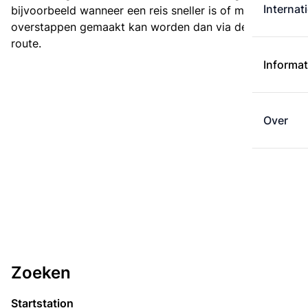
Internat
bijvoorbeeld wanneer een reis sneller is of met minder
overstappen gemaakt kan worden dan via de kortste
route.
Informat
Over
Zoeken
Startstation