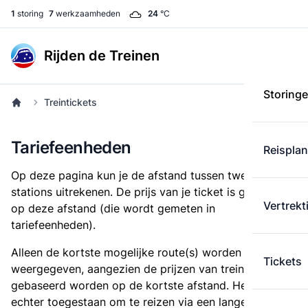
1
storing
7
werkzaamheden
24
°C
Rijden de Treinen
Storing
Treintickets
Tariefeenheden
Reispla
Op deze pagina kun je de afstand tussen twee
stations uitrekenen. De prijs van je ticket is gebaseerd
Vertrekt
op deze afstand (die wordt gemeten in
tariefeenheden).
Alleen de kortste mogelijke route(s) worden
Tickets
weergegeven, aangezien de prijzen van treintickets
gebaseerd worden op de kortste afstand. Het is
echter toegestaan om te reizen via een langere route,