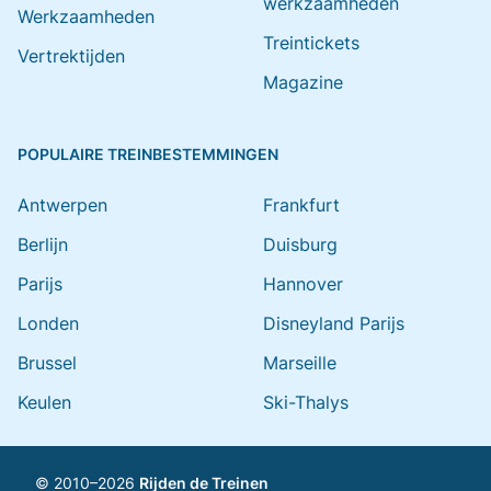
werkzaamheden
Werkzaamheden
Treintickets
Vertrektijden
Magazine
POPULAIRE TREINBESTEMMINGEN
Antwerpen
Frankfurt
Berlijn
Duisburg
Parijs
Hannover
Londen
Disneyland Parijs
Brussel
Marseille
Keulen
Ski-Thalys
© 2010–2026
Rijden de Treinen