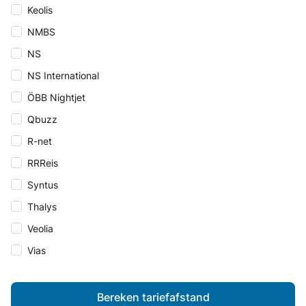
Keolis
NMBS
NS
NS International
ÖBB Nightjet
Qbuzz
R-net
RRReis
Syntus
Thalys
Veolia
Vias
Bereken tariefafstand