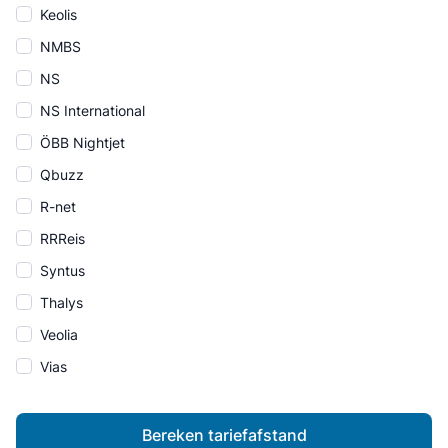
Keolis
NMBS
NS
NS International
ÖBB Nightjet
Qbuzz
R-net
RRReis
Syntus
Thalys
Veolia
Vias
Bereken tariefafstand