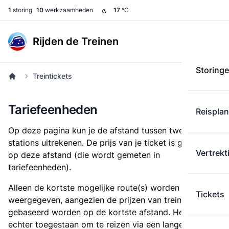
1
storing
10
werkzaamheden
17
°C
Rijden de Treinen
Storing
Treintickets
Tariefeenheden
Reispla
Op deze pagina kun je de afstand tussen twee
stations uitrekenen. De prijs van je ticket is gebaseerd
Vertrekt
op deze afstand (die wordt gemeten in
tariefeenheden).
Alleen de kortste mogelijke route(s) worden
Tickets
weergegeven, aangezien de prijzen van treintickets
gebaseerd worden op de kortste afstand. Het is
echter toegestaan om te reizen via een langere route,