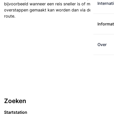
Internat
bijvoorbeeld wanneer een reis sneller is of met minder
overstappen gemaakt kan worden dan via de kortste
route.
Informat
Over
Zoeken
Startstation