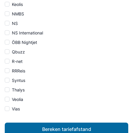
Keolis
NMBS
NS
NS International
ÖBB Nightjet
Qbuzz
R-net
RRReis
Syntus
Thalys
Veolia
Vias
Bereken tariefafstand