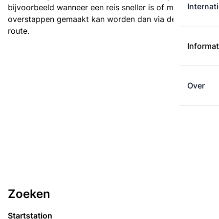
Internat
bijvoorbeeld wanneer een reis sneller is of met minder
overstappen gemaakt kan worden dan via de kortste
route.
Informat
Over
Zoeken
Startstation