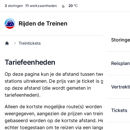
3
storingen
11
werkzaamheden
20
°C
Rijden de Treinen
Storing
Treintickets
Tariefeenheden
Reispla
Op deze pagina kun je de afstand tussen twee
stations uitrekenen. De prijs van je ticket is gebaseerd
Vertrekt
op deze afstand (die wordt gemeten in
tariefeenheden).
Alleen de kortste mogelijke route(s) worden
Tickets
weergegeven, aangezien de prijzen van treintickets
gebaseerd worden op de kortste afstand. Het is
echter toegestaan om te reizen via een langere route,