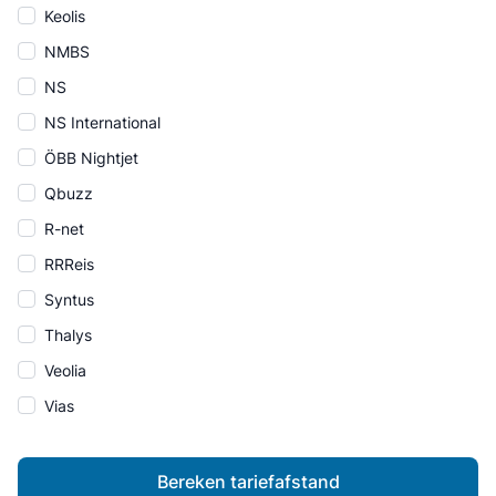
Keolis
NMBS
NS
NS International
ÖBB Nightjet
Qbuzz
R-net
RRReis
Syntus
Thalys
Veolia
Vias
Bereken tariefafstand