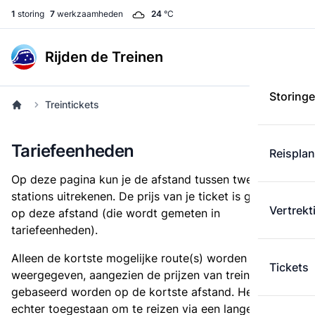
1
storing
7
werkzaamheden
24
°C
Rijden de Treinen
Storing
Treintickets
Tariefeenheden
Reispla
Op deze pagina kun je de afstand tussen twee
stations uitrekenen. De prijs van je ticket is gebaseerd
Vertrekt
op deze afstand (die wordt gemeten in
tariefeenheden).
Alleen de kortste mogelijke route(s) worden
Tickets
weergegeven, aangezien de prijzen van treintickets
gebaseerd worden op de kortste afstand. Het is
echter toegestaan om te reizen via een langere route,