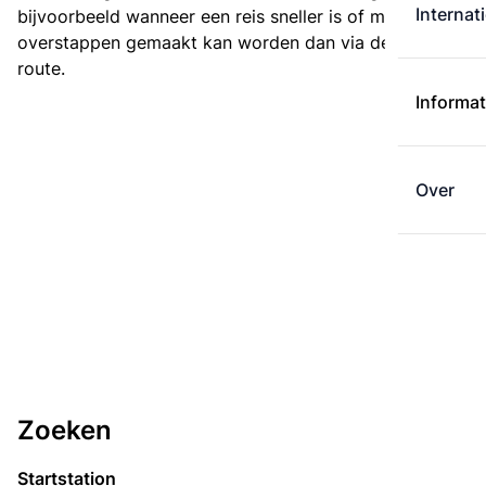
Internat
bijvoorbeeld wanneer een reis sneller is of met minder
overstappen gemaakt kan worden dan via de kortste
route.
Informat
Over
Zoeken
Startstation