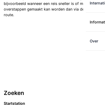
Internat
bijvoorbeeld wanneer een reis sneller is of met minder
overstappen gemaakt kan worden dan via de kortste
route.
Informat
Over
Zoeken
Startstation