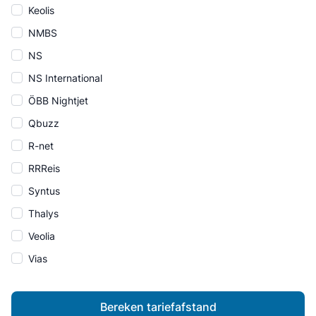
Keolis
NMBS
NS
NS International
ÖBB Nightjet
Qbuzz
R-net
RRReis
Syntus
Thalys
Veolia
Vias
Bereken tariefafstand