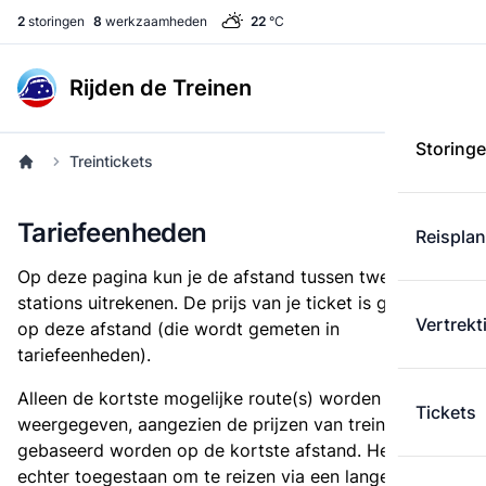
2
storingen
8
werkzaamheden
22
°C
Rijden de Treinen
Storing
Treintickets
Tariefeenheden
Reispla
Op deze pagina kun je de afstand tussen twee
stations uitrekenen. De prijs van je ticket is gebaseerd
Vertrekt
op deze afstand (die wordt gemeten in
tariefeenheden).
Alleen de kortste mogelijke route(s) worden
Tickets
weergegeven, aangezien de prijzen van treintickets
gebaseerd worden op de kortste afstand. Het is
echter toegestaan om te reizen via een langere route,