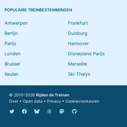
POPULAIRE TREINBESTEMMINGEN
Antwerpen
Frankfurt
Berlijn
Duisburg
Parijs
Hannover
Londen
Disneyland Parijs
Brussel
Marseille
Keulen
Ski-Thalys
© 2010–2026
Rijden de Treinen
Over
•
Open data
•
Privacy
•
Cookievoorkeuren
Bluesky @rijdendetreinen.nl
Threads @rijdendetreinen
Mastodon @rijdendetreinen@ma
Twitter @rijdendetreinen
Facebook rijdendetreinen
GitHub rijdendetreinen