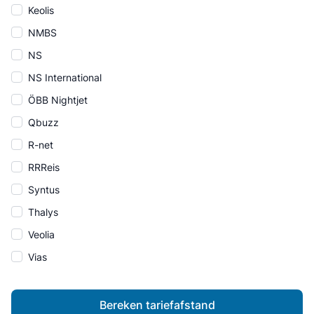
Keolis
NMBS
NS
NS International
ÖBB Nightjet
Qbuzz
R-net
RRReis
Syntus
Thalys
Veolia
Vias
Bereken tariefafstand