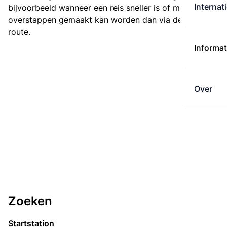
Internat
bijvoorbeeld wanneer een reis sneller is of met minder
overstappen gemaakt kan worden dan via de kortste
route.
Informat
Over
Zoeken
Startstation