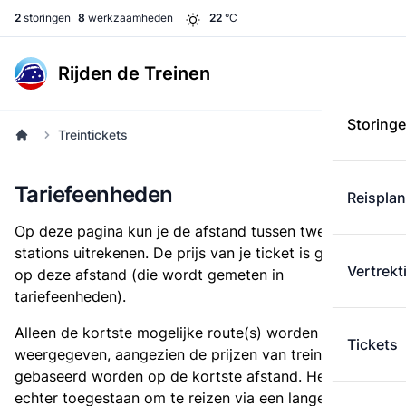
2
storingen
8
werkzaamheden
22
°C
Rijden de Treinen
Storing
Treintickets
Tariefeenheden
Reispla
Op deze pagina kun je de afstand tussen twee
stations uitrekenen. De prijs van je ticket is gebaseerd
Vertrekt
op deze afstand (die wordt gemeten in
tariefeenheden).
Alleen de kortste mogelijke route(s) worden
Tickets
weergegeven, aangezien de prijzen van treintickets
gebaseerd worden op de kortste afstand. Het is
echter toegestaan om te reizen via een langere route,