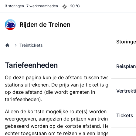
3
storingen
7
werkzaamheden
20
°C
Rijden de Treinen
Storing
Treintickets
Tariefeenheden
Reispla
Op deze pagina kun je de afstand tussen twee
stations uitrekenen. De prijs van je ticket is gebaseerd
Vertrekt
op deze afstand (die wordt gemeten in
tariefeenheden).
Alleen de kortste mogelijke route(s) worden
Tickets
weergegeven, aangezien de prijzen van treintickets
gebaseerd worden op de kortste afstand. Het is
echter toegestaan om te reizen via een langere route,