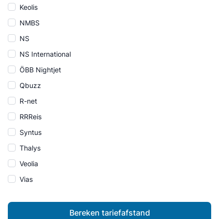
Keolis
NMBS
NS
NS International
ÖBB Nightjet
Qbuzz
R-net
RRReis
Syntus
Thalys
Veolia
Vias
Bereken tariefafstand