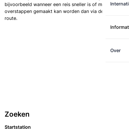
Internat
bijvoorbeeld wanneer een reis sneller is of met minder
overstappen gemaakt kan worden dan via de kortste
route.
Informat
Over
Zoeken
Startstation