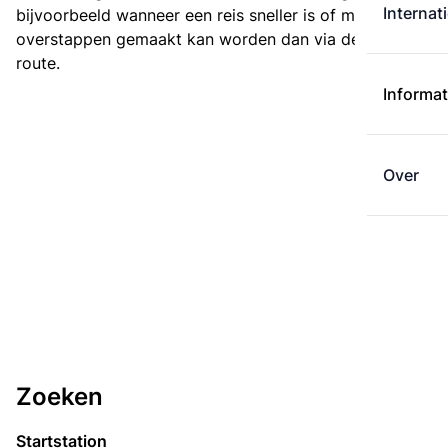
Internat
bijvoorbeeld wanneer een reis sneller is of met minder
overstappen gemaakt kan worden dan via de kortste
route.
Informat
Over
Zoeken
Startstation