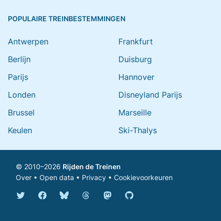
POPULAIRE TREINBESTEMMINGEN
Antwerpen
Frankfurt
Berlijn
Duisburg
Parijs
Hannover
Londen
Disneyland Parijs
Brussel
Marseille
Keulen
Ski-Thalys
© 2010–2026
Rijden de Treinen
Over
•
Open data
•
Privacy
•
Cookievoorkeuren
Bluesky @rijdendetreinen.nl
Threads @rijdendetreinen
Mastodon @rijdendetreinen@ma
Twitter @rijdendetreinen
Facebook rijdendetreinen
GitHub rijdendetreinen