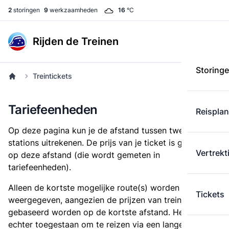
2
storingen
9
werkzaamheden
16
°C
Rijden de Treinen
Storing
Treintickets
Tariefeenheden
Reispla
Op deze pagina kun je de afstand tussen twee
stations uitrekenen. De prijs van je ticket is gebaseerd
Vertrekt
op deze afstand (die wordt gemeten in
tariefeenheden).
Alleen de kortste mogelijke route(s) worden
Tickets
weergegeven, aangezien de prijzen van treintickets
gebaseerd worden op de kortste afstand. Het is
echter toegestaan om te reizen via een langere route,