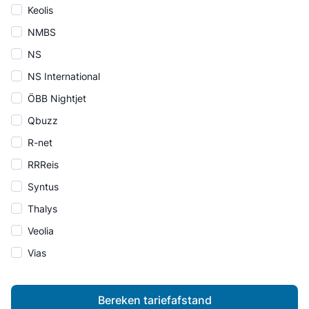
Keolis
NMBS
NS
NS International
ÖBB Nightjet
Qbuzz
R-net
RRReis
Syntus
Thalys
Veolia
Vias
Bereken tariefafstand