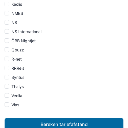
Keolis
NMBS
NS
NS International
ÖBB Nightjet
Qbuzz
R-net
RRReis
Syntus
Thalys
Veolia
Vias
Bereken tariefafstand