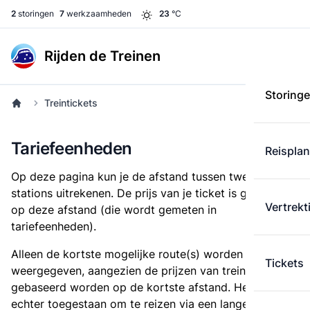
2
storingen
7
werkzaamheden
23
°C
Rijden de Treinen
Storing
Treintickets
Tariefeenheden
Reispla
Op deze pagina kun je de afstand tussen twee
stations uitrekenen. De prijs van je ticket is gebaseerd
Vertrekt
op deze afstand (die wordt gemeten in
tariefeenheden).
Alleen de kortste mogelijke route(s) worden
Tickets
weergegeven, aangezien de prijzen van treintickets
gebaseerd worden op de kortste afstand. Het is
echter toegestaan om te reizen via een langere route,