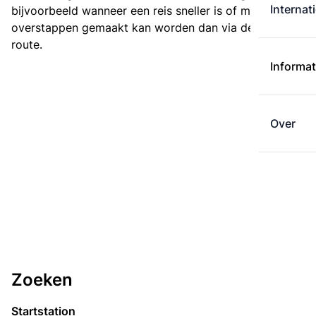
Internat
bijvoorbeeld wanneer een reis sneller is of met minder
overstappen gemaakt kan worden dan via de kortste
route.
Informat
Over
Zoeken
Startstation