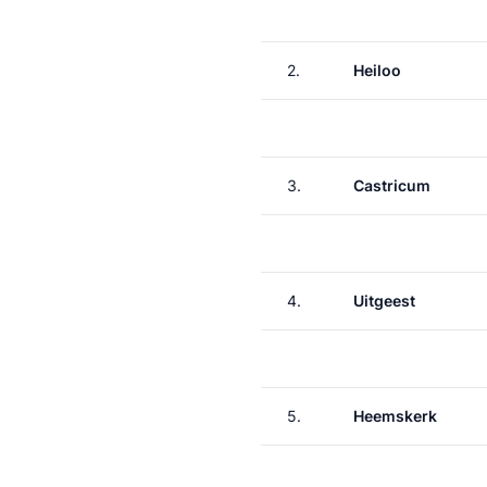
2.
Heiloo
3.
Castricum
4.
Uitgeest
5.
Heemskerk