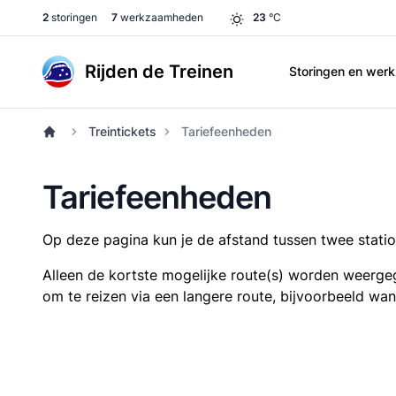
2
storingen
7
werkzaamheden
23
°C
Rijden de Treinen
Storingen en we
Treintickets
Tariefeenheden
Tariefeenheden
Op deze pagina kun je de afstand tussen twee station
Alleen de kortste mogelijke route(s) worden weergeg
om te reizen via een langere route, bijvoorbeeld wa