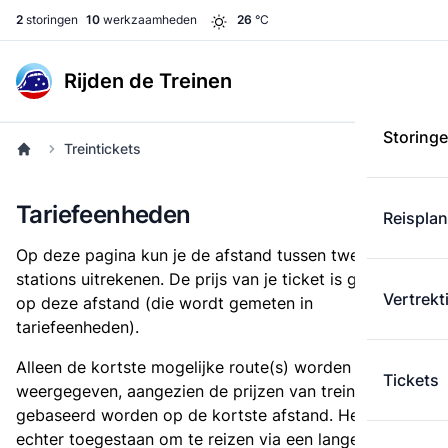
2
storingen
10
werkzaamheden
26
°C
Rijden de Treinen
Storing
Treintickets
Tariefeenheden
Reispla
Op deze pagina kun je de afstand tussen twee
stations uitrekenen. De prijs van je ticket is gebaseerd
Vertrekt
op deze afstand (die wordt gemeten in
tariefeenheden).
Alleen de kortste mogelijke route(s) worden
Tickets
weergegeven, aangezien de prijzen van treintickets
gebaseerd worden op de kortste afstand. Het is
echter toegestaan om te reizen via een langere route,