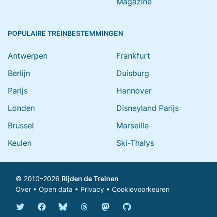
Magazine
POPULAIRE TREINBESTEMMINGEN
Antwerpen
Frankfurt
Berlijn
Duisburg
Parijs
Hannover
Londen
Disneyland Parijs
Brussel
Marseille
Keulen
Ski-Thalys
© 2010–2026
Rijden de Treinen
Over
•
Open data
•
Privacy
•
Cookievoorkeuren
Bluesky @rijdendetreinen.nl
Threads @rijdendetreinen
Mastodon @rijdendetreinen@ma