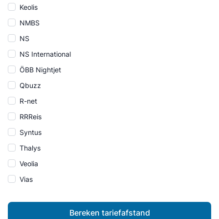
Keolis
NMBS
NS
NS International
ÖBB Nightjet
Qbuzz
R-net
RRReis
Syntus
Thalys
Veolia
Vias
Bereken tariefafstand