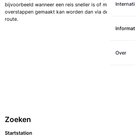
Internat
bijvoorbeeld wanneer een reis sneller is of met minder
overstappen gemaakt kan worden dan via de kortste
route.
Informat
Over
Zoeken
Startstation