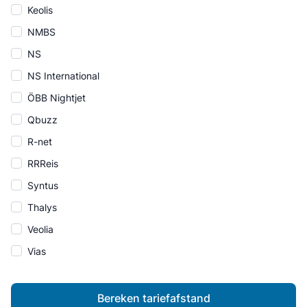
Keolis
NMBS
NS
NS International
ÖBB Nightjet
Qbuzz
R-net
RRReis
Syntus
Thalys
Veolia
Vias
Bereken tariefafstand