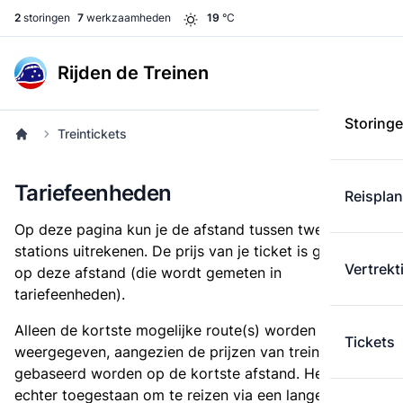
2
storingen
7
werkzaamheden
19
°C
Rijden de Treinen
Storing
Treintickets
Tariefeenheden
Reispla
Op deze pagina kun je de afstand tussen twee
stations uitrekenen. De prijs van je ticket is gebaseerd
Vertrekt
op deze afstand (die wordt gemeten in
tariefeenheden).
Alleen de kortste mogelijke route(s) worden
Tickets
weergegeven, aangezien de prijzen van treintickets
gebaseerd worden op de kortste afstand. Het is
echter toegestaan om te reizen via een langere route,