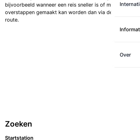
Internat
bijvoorbeeld wanneer een reis sneller is of met minder
overstappen gemaakt kan worden dan via de kortste
route.
Informat
Over
Zoeken
Startstation