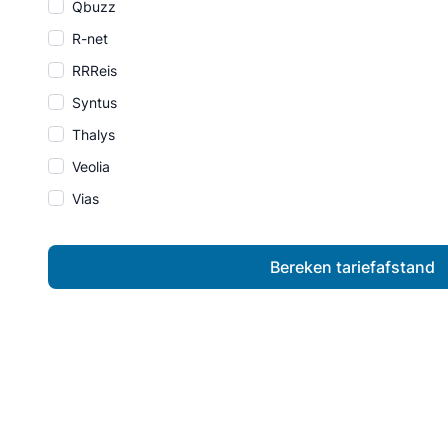
Qbuzz
R-net
RRReis
Syntus
Thalys
Veolia
Vias
Bereken tariefafstand