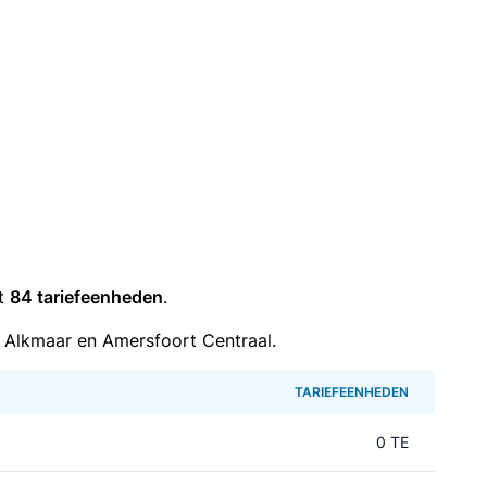
it
84 tariefeenheden
.
 Alkmaar en Amersfoort Centraal.
TARIEFEENHEDEN
0 TE