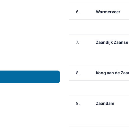
6.
Wormerveer
7.
Zaandijk Zaanse
8.
Koog aan de Zaa
9.
Zaandam