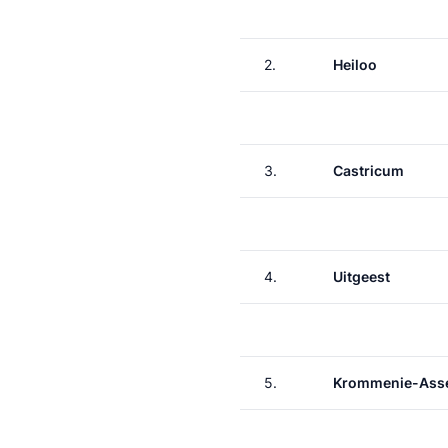
2.
Heiloo
3.
Castricum
4.
Uitgeest
5.
Krommenie-Asse