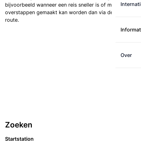
Internat
bijvoorbeeld wanneer een reis sneller is of met minder
overstappen gemaakt kan worden dan via de kortste
route.
Informat
Over
Zoeken
Startstation