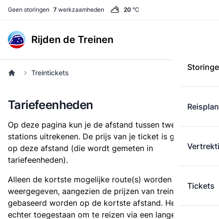
Geen storingen
7
werkzaamheden
20
°C
Rijden de Treinen
Storing
Treintickets
Tariefeenheden
Reispla
Op deze pagina kun je de afstand tussen twee
stations uitrekenen. De prijs van je ticket is gebaseerd
Vertrekt
op deze afstand (die wordt gemeten in
tariefeenheden).
Alleen de kortste mogelijke route(s) worden
Tickets
weergegeven, aangezien de prijzen van treintickets
gebaseerd worden op de kortste afstand. Het is
echter toegestaan om te reizen via een langere route,