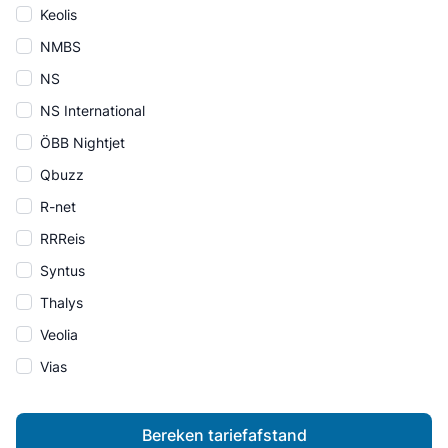
Keolis
NMBS
NS
NS International
ÖBB Nightjet
Qbuzz
R-net
RRReis
Syntus
Thalys
Veolia
Vias
Bereken tariefafstand