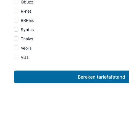
Qbuzz
R-net
RRReis
Syntus
Thalys
Veolia
Vias
Bereken tariefafstand