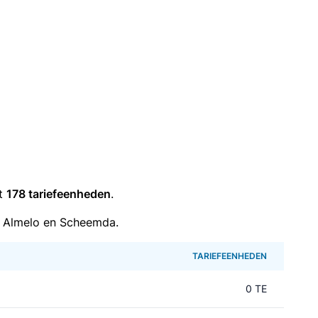
it
178 tariefeenheden
.
n Almelo en Scheemda.
TARIEFEENHEDEN
0 TE