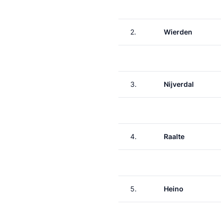
2.
Wierden
3.
Nijverdal
4.
Raalte
5.
Heino