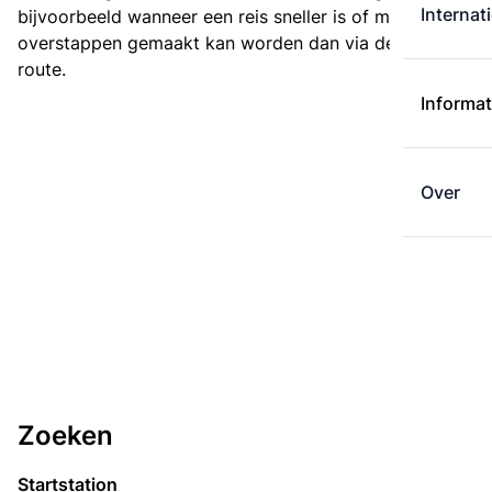
Internat
bijvoorbeeld wanneer een reis sneller is of met minder
overstappen gemaakt kan worden dan via de kortste
route.
Informat
Over
Zoeken
Startstation