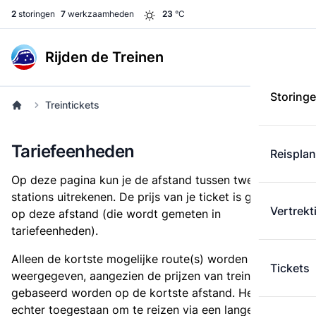
2
storingen
7
werkzaamheden
23
°C
Rijden de Treinen
Storing
Treintickets
Tariefeenheden
Reispla
Op deze pagina kun je de afstand tussen twee
stations uitrekenen. De prijs van je ticket is gebaseerd
Vertrekt
op deze afstand (die wordt gemeten in
tariefeenheden).
Alleen de kortste mogelijke route(s) worden
Tickets
weergegeven, aangezien de prijzen van treintickets
gebaseerd worden op de kortste afstand. Het is
echter toegestaan om te reizen via een langere route,