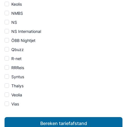
Keolis
NMBS
NS
NS International
ÖBB Nightjet
Qbuzz
R-net
RRReis
Syntus
Thalys
Veolia
Vias
Bereken tariefafstand