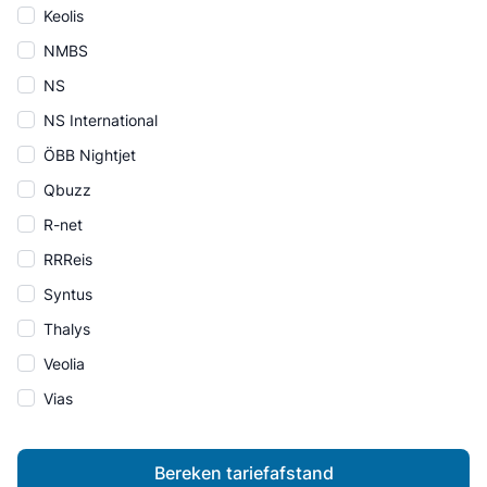
Keolis
NMBS
NS
NS International
ÖBB Nightjet
Qbuzz
R-net
RRReis
Syntus
Thalys
Veolia
Vias
Bereken tariefafstand