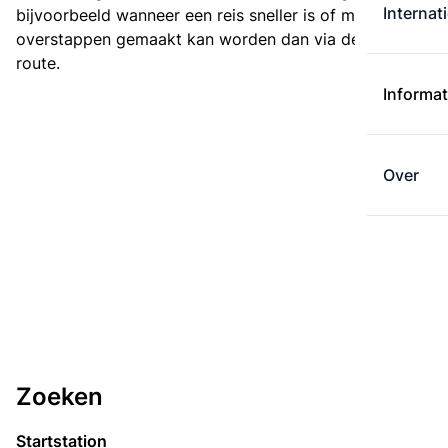
Internat
bijvoorbeeld wanneer een reis sneller is of met minder
overstappen gemaakt kan worden dan via de kortste
route.
Informat
Over
Zoeken
Startstation