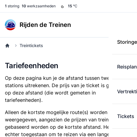
1
storing
10
werkzaamheden
15
°C
Rijden de Treinen
Storing
Treintickets
Tariefeenheden
Reispla
Op deze pagina kun je de afstand tussen twee
stations uitrekenen. De prijs van je ticket is gebaseerd
Vertrekt
op deze afstand (die wordt gemeten in
tariefeenheden).
Alleen de kortste mogelijke route(s) worden
Tickets
weergegeven, aangezien de prijzen van treintickets
gebaseerd worden op de kortste afstand. Het is
echter toegestaan om te reizen via een langere route,