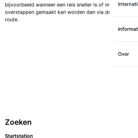
Internat
bijvoorbeeld wanneer een reis sneller is of met minder
overstappen gemaakt kan worden dan via de kortste
route.
Informat
Over
Zoeken
Startstation