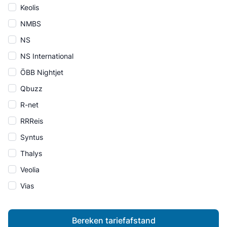
Keolis
NMBS
NS
NS International
ÖBB Nightjet
Qbuzz
R-net
RRReis
Syntus
Thalys
Veolia
Vias
Bereken tariefafstand