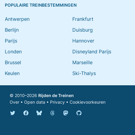
POPULAIRE TREINBESTEMMINGEN
Antwerpen
Frankfurt
Berlijn
Duisburg
Parijs
Hannover
Londen
Disneyland Parijs
Brussel
Marseille
Keulen
Ski-Thalys
© 2010–2026
Rijden de Treinen
Over
•
Open data
•
Privacy
•
Cookievoorkeuren
Bluesky @rijdendetreinen.nl
Threads @rijdendetreinen
Mastodon @rijdendetreinen@ma
Twitter @rijdendetreinen
Facebook rijdendetreinen
GitHub rijdendetreinen