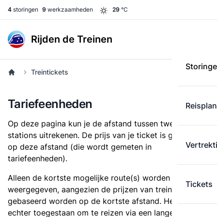
4
storingen
9
werkzaamheden
29
°C
Rijden de Treinen
Storing
Treintickets
Tariefeenheden
Reispla
Op deze pagina kun je de afstand tussen twee
stations uitrekenen. De prijs van je ticket is gebaseerd
Vertrekt
op deze afstand (die wordt gemeten in
tariefeenheden).
Alleen de kortste mogelijke route(s) worden
Tickets
weergegeven, aangezien de prijzen van treintickets
gebaseerd worden op de kortste afstand. Het is
echter toegestaan om te reizen via een langere route,