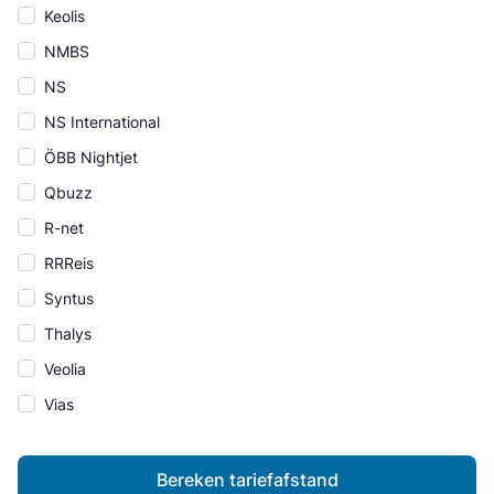
Keolis
NMBS
NS
NS International
ÖBB Nightjet
Qbuzz
R-net
RRReis
Syntus
Thalys
Veolia
Vias
Bereken tariefafstand