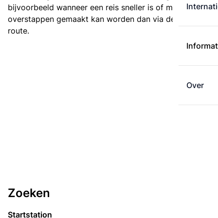
Internat
bijvoorbeeld wanneer een reis sneller is of met minder
overstappen gemaakt kan worden dan via de kortste
route.
Informat
Over
Zoeken
Startstation