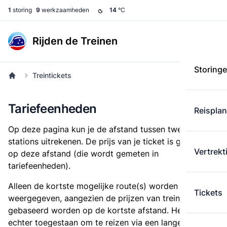
1
storing
9
werkzaamheden
14
°C
Rijden de Treinen
Storing
Treintickets
Tariefeenheden
Reispla
Op deze pagina kun je de afstand tussen twee
stations uitrekenen. De prijs van je ticket is gebaseerd
Vertrekt
op deze afstand (die wordt gemeten in
tariefeenheden).
Alleen de kortste mogelijke route(s) worden
Tickets
weergegeven, aangezien de prijzen van treintickets
gebaseerd worden op de kortste afstand. Het is
echter toegestaan om te reizen via een langere route,