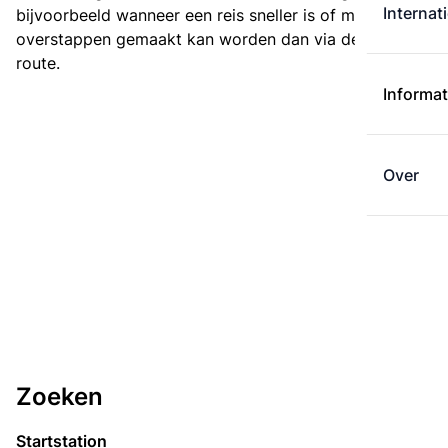
Internat
bijvoorbeeld wanneer een reis sneller is of met minder
overstappen gemaakt kan worden dan via de kortste
route.
Informat
Over
Zoeken
Startstation