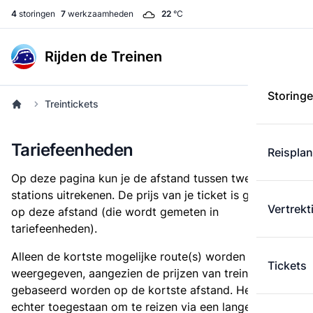
4
storingen
7
werkzaamheden
22
°C
Rijden de Treinen
Storing
Treintickets
Tariefeenheden
Reispla
Op deze pagina kun je de afstand tussen twee
stations uitrekenen. De prijs van je ticket is gebaseerd
Vertrekt
op deze afstand (die wordt gemeten in
tariefeenheden).
Alleen de kortste mogelijke route(s) worden
Tickets
weergegeven, aangezien de prijzen van treintickets
gebaseerd worden op de kortste afstand. Het is
echter toegestaan om te reizen via een langere route,