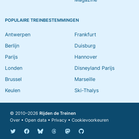
POPULAIRE TREINBESTEMMINGEN
Antwerpen
Frankfurt
Berlijn
Duisburg
Parijs
Hannover
Londen
Disneyland Parijs
Brussel
Marseille
Keulen
Ski-Thalys
© 2010–2026
Rijden de Treinen
Over
•
Open data
•
Privacy
•
Cookievoorkeuren
Bluesky @rijdendetreinen.nl
Threads @rijdendetreinen
Mastodon @rijdendetreinen@ma
Twitter @rijdendetreinen
Facebook rijdendetreinen
GitHub rijdendetreinen