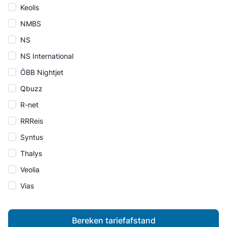
Keolis
NMBS
NS
NS International
ÖBB Nightjet
Qbuzz
R-net
RRReis
Syntus
Thalys
Veolia
Vias
Bereken tariefafstand