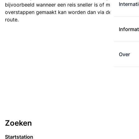
Internat
bijvoorbeeld wanneer een reis sneller is of met minder
overstappen gemaakt kan worden dan via de kortste
route.
Informat
Over
Zoeken
Startstation