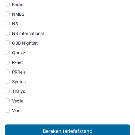
Keolis
NMBS
NS
NS International
ÖBB Nightjet
Qbuzz
R-net
RRReis
Syntus
Thalys
Veolia
Vias
Bereken tariefafstand