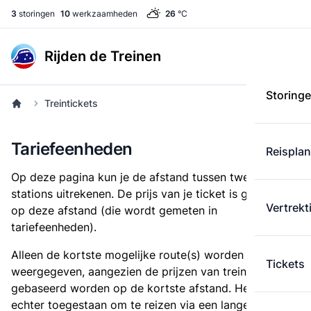
3
storingen
10
werkzaamheden
26
°C
Rijden de Treinen
Storing
Treintickets
Tariefeenheden
Reispla
Op deze pagina kun je de afstand tussen twee
stations uitrekenen. De prijs van je ticket is gebaseerd
Vertrekt
op deze afstand (die wordt gemeten in
tariefeenheden).
Alleen de kortste mogelijke route(s) worden
Tickets
weergegeven, aangezien de prijzen van treintickets
gebaseerd worden op de kortste afstand. Het is
echter toegestaan om te reizen via een langere route,