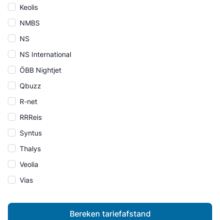
Keolis
NMBS
NS
NS International
ÖBB Nightjet
Qbuzz
R-net
RRReis
Syntus
Thalys
Veolia
Vias
Bereken tariefafstand