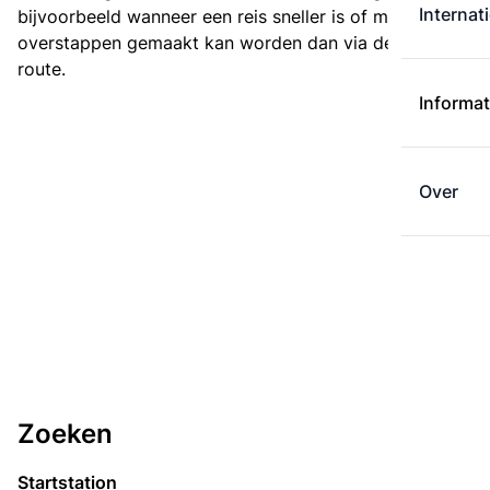
Internat
bijvoorbeeld wanneer een reis sneller is of met minder
overstappen gemaakt kan worden dan via de kortste
route.
Informat
Over
Zoeken
Startstation