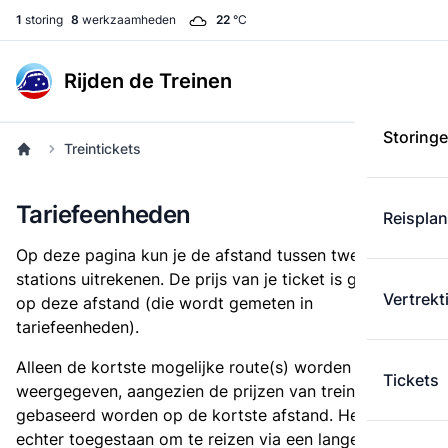
1
storing
8
werkzaamheden
22
°C
Rijden de Treinen
Storing
Treintickets
Tariefeenheden
Reispla
Op deze pagina kun je de afstand tussen twee
stations uitrekenen. De prijs van je ticket is gebaseerd
Vertrekt
op deze afstand (die wordt gemeten in
tariefeenheden).
Alleen de kortste mogelijke route(s) worden
Tickets
weergegeven, aangezien de prijzen van treintickets
gebaseerd worden op de kortste afstand. Het is
echter toegestaan om te reizen via een langere route,