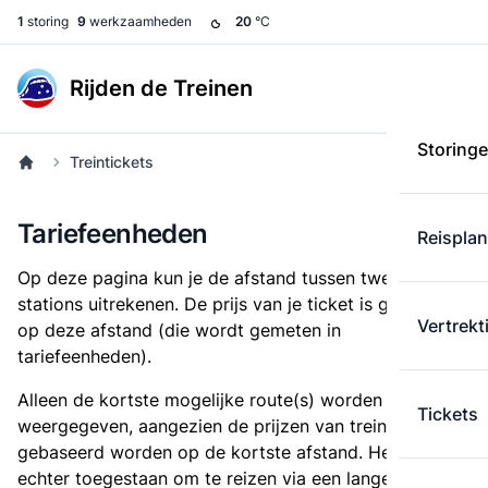
1
storing
9
werkzaamheden
20
°C
Rijden de Treinen
Storing
Treintickets
Tariefeenheden
Reispla
Op deze pagina kun je de afstand tussen twee
stations uitrekenen. De prijs van je ticket is gebaseerd
Vertrekt
op deze afstand (die wordt gemeten in
tariefeenheden).
Alleen de kortste mogelijke route(s) worden
Tickets
weergegeven, aangezien de prijzen van treintickets
gebaseerd worden op de kortste afstand. Het is
echter toegestaan om te reizen via een langere route,