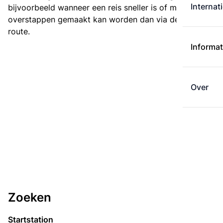
Internat
bijvoorbeeld wanneer een reis sneller is of met minder
overstappen gemaakt kan worden dan via de kortste
route.
Informat
Over
Zoeken
Startstation