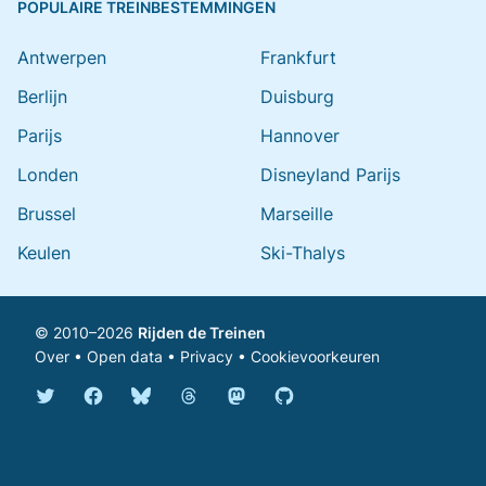
POPULAIRE TREINBESTEMMINGEN
Antwerpen
Frankfurt
Berlijn
Duisburg
Parijs
Hannover
Londen
Disneyland Parijs
Brussel
Marseille
Keulen
Ski-Thalys
© 2010–2026
Rijden de Treinen
Over
•
Open data
•
Privacy
•
Cookievoorkeuren
Bluesky @rijdendetreinen.nl
Threads @rijdendetreinen
Mastodon @rijdendetreinen@ma
Twitter @rijdendetreinen
Facebook rijdendetreinen
GitHub rijdendetreinen