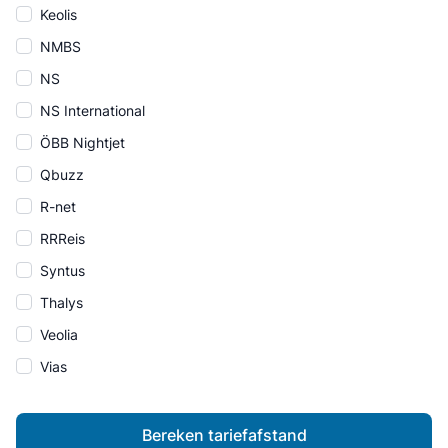
Keolis
NMBS
NS
NS International
ÖBB Nightjet
Qbuzz
R-net
RRReis
Syntus
Thalys
Veolia
Vias
Bereken tariefafstand