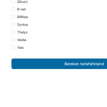
Qbuzz
R-net
RRReis
Syntus
Thalys
Veolia
Vias
Bereken tariefafstand