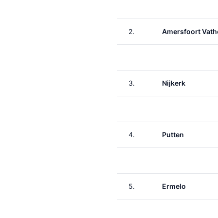
2.
Amersfoort Vath
3.
Nijkerk
4.
Putten
5.
Ermelo