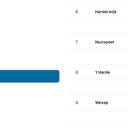
6.
Harderwijk
7.
Nunspeet
8.
't Harde
9.
Wezep