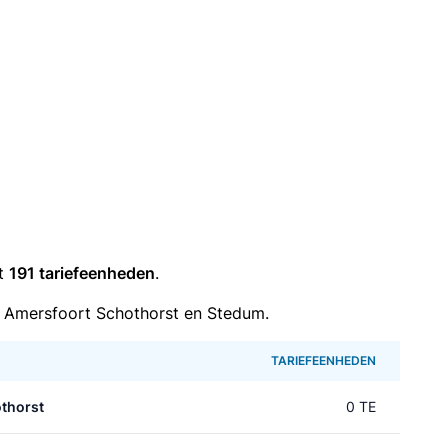
it
191 tariefeenheden
.
 Amersfoort Schothorst en Stedum.
TARIEFEENHEDEN
thorst
0 TE