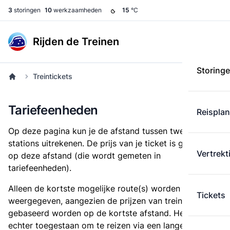
3
storingen
10
werkzaamheden
15
°C
Rijden de Treinen
Storing
Treintickets
Tariefeenheden
Reispla
Op deze pagina kun je de afstand tussen twee
stations uitrekenen. De prijs van je ticket is gebaseerd
Vertrekt
op deze afstand (die wordt gemeten in
tariefeenheden).
Alleen de kortste mogelijke route(s) worden
Tickets
weergegeven, aangezien de prijzen van treintickets
gebaseerd worden op de kortste afstand. Het is
echter toegestaan om te reizen via een langere route,