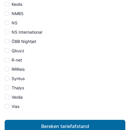
Keolis
NMBS
NS
NS International
ÖBB Nightjet
Qbuzz
R-net
RRReis
Syntus
Thalys
Veolia
Vias
Bereken tariefafstand