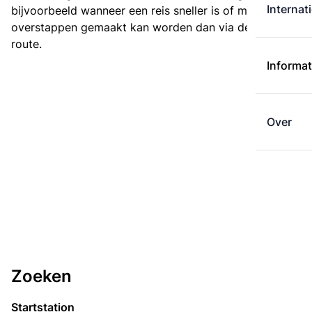
Internat
bijvoorbeeld wanneer een reis sneller is of met minder
overstappen gemaakt kan worden dan via de kortste
route.
Informat
Over
Zoeken
Startstation