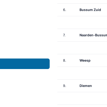
6.
Bussum Zuid
7.
Naarden-Bussu
8.
Weesp
9.
Diemen