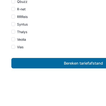
Qbuzz
R-net
RRReis
Syntus
Thalys
Veolia
Vias
Bereken tariefafstand