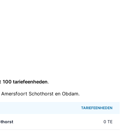
it
100 tariefeenheden
.
 Amersfoort Schothorst en Obdam.
TARIEFEENHEDEN
thorst
0 TE