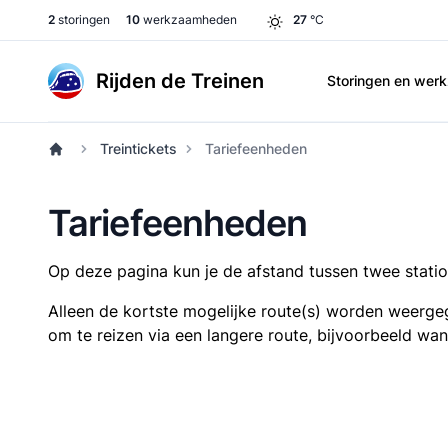
2
storingen
10
werkzaamheden
27
°C
Rijden de Treinen
Storingen en we
Treintickets
Tariefeenheden
Tariefeenheden
Op deze pagina kun je de afstand tussen twee station
Alleen de kortste mogelijke route(s) worden weergeg
om te reizen via een langere route, bijvoorbeeld wa