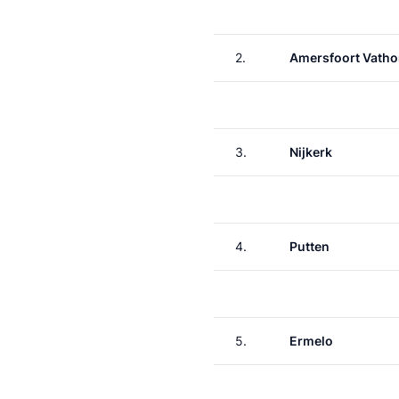
2.
Amersfoort Vatho
3.
Nijkerk
4.
Putten
5.
Ermelo