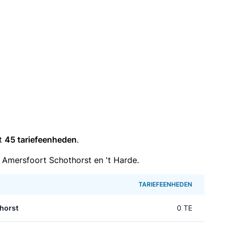
it
45 tariefeenheden
.
Amersfoort Schothorst en 't Harde.
TARIEFEENHEDEN
horst
0 TE