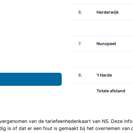
6.
Harderwijk
7.
Nunspeet
8.
't Harde
Totale afstand
 overgenomen van de
tariefeenhedenkaart van NS
. Deze inf
ledig is of dat er een fout is gemaakt bij het overnemen va