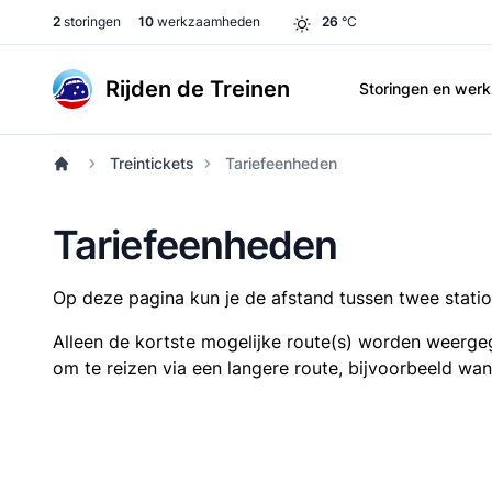
2
storingen
10
werkzaamheden
26
°C
Rijden de Treinen
Storingen en we
Treintickets
Tariefeenheden
Tariefeenheden
Op deze pagina kun je de afstand tussen twee station
Alleen de kortste mogelijke route(s) worden weergeg
om te reizen via een langere route, bijvoorbeeld wa